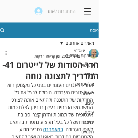
התחברות לאתר
פוסט
מאמרים אחרונים
יגאל לוי
מאמרים אחרונים
14 באפר׳ 2022
זמן קריאה 1 דקות
חדר הסודות של לייטרום 41-
פוטושופ
המדריך לתצוגה נוחה
אינדיזיין
אילוסטרייטור
אחד האתגרים העומדים בפני כל מקצוען הוא 
ייעול תזרים העבודה. היכולת לנצל את כל 
לייטרום
החוזקות של התוכנה ולהתאים אותה לצורכי 
עיצוב
המשתמש הכרחית בעידן בו ניתן לצלם כמות 
צילום
אינסופית של תמונות והזמן קצר. סביבת 
העבודה של כל בעל מקצוע נתפרת בהתאם 
עריכת וידאו
לאופי העבודה. 
במאמר זה
נסביר מדוע 
חינמיים
הקטגוריות מסודרות באופן זה ואיך להתאים 