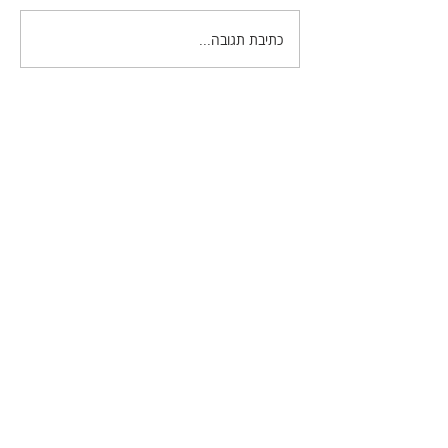
כתיבת תגובה...
חדר הסודות של
לייטרום-23