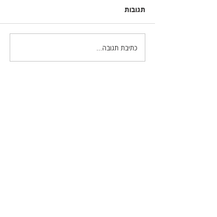
תגובות
כתיבת תגובה...
המפתח לתמונות מושלמות