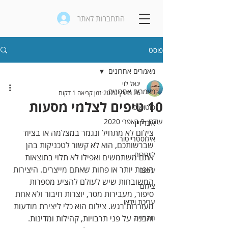
התחברות לאתר
פוסט
מאמרים אחרונים
יגאל לוי
מאמרים אחרונים
26 במרץ 2020
זמן קריאה 1 דקות
10 טיפים לצלמי מסעות
פוטושופ
עודכן:
9 באפר׳ 2020
אינדיזיין
צילום לא מתחיל ונגמר במצלמה או בציוד 
אילוסטרייטור
שברשותכם, הוא לא קשור לטכניקות בהן 
לייטרום
אתם משתמשים ואפילו לא תלוי בתוצאות 
היפות יותר או פחות שאתם מייצרים. היצירות 
עיצוב
המשובחות שיש לעולם להציע מספרות 
צילום
סיפור, מעבירות מסר, יוצרות חיבור ולא אחת 
עריכת וידאו
מעוררות רגש. צילום הוא כלי ליצירת מודעות 
חינמיים
והבנה על פני תרבויות, קהילות ומדינות. 