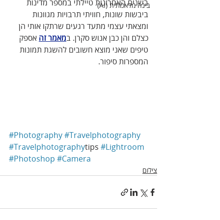
בשנים האחרונות טיילתי במספר מדינות 
בינה מלאכותית (AI)
ביבשות שונות, חוויתי תרבויות מגוונות 
ומצאתי עצמי מתעד רגעים שרתקו אותי הן 
כצלם והן כבן אנוש סקרן. ב
מאמר זה
 אספק 
טיפים שאני מוצא חשובים להשגת תמונות 
המספרות סיפור.
#Photography
#Travelphotography
#Travelphotography
tips 
#Lightroom
#Photoshop
#Camera
צילום