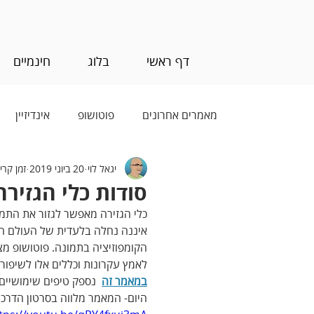
דף ראשי
בלוג
חינמיים
מאמרים אחרונים
פוטושופ
אינדיזיין
יגאל לוי
20 ביוני 2019
זמן קריאה 1
בינה מלאכותית (AI)
סודות כלי הגזיר
איננה נחלה בלעדית של העולם הדי
הקומפוזיציה בתמונה. פוטושופ מצי
לאמץ עקרונות וכללים אלו לשיפור
במאמר זה
 נספק טיפים שימושיים
היום- המאמר מלווה בסרטון הדרכה