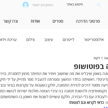
התחברות לאתר
סרטוני הדרכה
ספרים
אודות
צרו קשר
אילוסטרייטור
לייטרום
עיצוב
צילום
עריכת וידאו
 דקות
ה בפוטושופ
כלי‭ ‬הגזירה‭ ‬מאפשר‭ ‬לגזור‭ ‬את‭ ‬התמונה‭ ‬באופן‭ ‬שיבליט‭‬‭‬‭‬‭‬‭‬‭‬‭‬
גיטלי. ראשיתה בחדר החשוך ומטרתה להעביר מסר מדוייק על ידי תיקון
עה מספר דרכים לגזירת התמונה, חלקן נשענות על עקרונות בציור ובצילו
 הקומפוזיציה ולהשגת תמונה בה עיניי הצופה מולכות ישירות לנושא המצ
 לעבודה עם כלי הגזירה, חלקם עשויים לשנות את האופן בו השתמשתם ב
- 
כדאי לקרוא וגם לצפות!