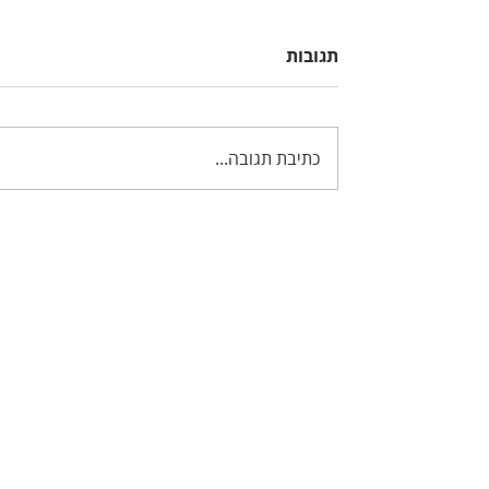
תגובות
כתיבת תגובה...
מכונת הטיפים בפוטושופ - 16