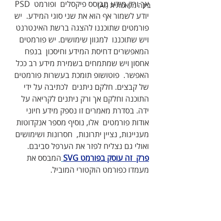
‬אך‭ ‬ורק‭ ‬מידע‭ ‬מבוסס‭ ‬פיקסלים‭  ‬ופורמט‭ ‬PSD ‭ 
בינה מלאכותית (AI)
‬יודע‭ ‬לשמור‭ ‬אף‭ ‬הוא‭ ‬את‭ ‬שני‭ ‬סוגי‭ ‬המידע‭.‬  יש‭ 
‬פורמטים‭ ‬שתוכננו‭ ‬להצגה‭ ‬ברשת‭ ‬האינטרנט‭ 
‬ויש‭ ‬שתוכננו‭  ‬למגוון‭ ‬שימושים‭.‬ יש‭ ‬פורמטים‭ 
‬המאפשרים‭ ‬דחיסת‭ ‬המידע‭ ‬וחיסכון‭  ‬בנפח‭ 
‬אחסון‭ ‬ויש‭ ‬שמתמחים‭ ‬בשמירת‭ ‬מידע‭ ‬רב‭ ‬ככל‭ 
‬האפשר‭.‬  פוטושופ‭ ‬תומכת‭ ‬בעשרות‭ ‬פורמטים‭ 
‬של‭ ‬קבצים‭.‬ חלקם‭ ‬ניתנים‭  ‬לכתיבה‭ ‬על‭ ‬ידי‭ 
‬התוכנה‭ ‬וחלקם‭ ‬אך‭ ‬ורק‭ ‬ניתנים‭ ‬לקריאה‭ ‬על‭  
‬ידה‭.‬ בסדרת‭ ‬מאמרים‭ ‬זו‭ ‬נספק‭ ‬מידע‭ ‬חיוני‭ 
‬אודות‭ ‬פורמטים‭  ‬אלו‭ ,‬נוסיף‭ ‬מספר‭ ‬אנקדוטות‭ 
‬מעניינות‭,‬ נציין‭ ‬יתרונות‭,‬  חסרונות‭ ‬ושימושים‭ 
‬ואולי‭ ‬גם‭ ‬נצליח‭ ‬לפזר‭ ‬את‭ ‬הערפל‭ ‬סביבם.
פרק  זה עוסק בפורמט SVG
המבסס את 
מעמדו כפורמט הוקטורי המוביל.