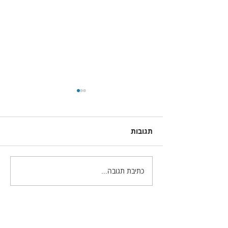
תגובות
כתיבת תגובה...
הכל אודות הפקודה
Rotate Object