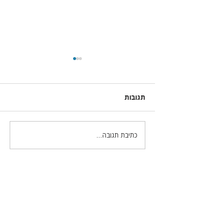
תגובות
כתיבת תגובה...
מאסטר בלייטרום - דף
הטיפים השבועי 11