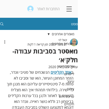
התחברות לאתר
פוסט
מאמרים אחרונים
יגאל לוי
מאמרים אחרונים
27 בפבר׳ 2020
זמן קריאה 1 דקות
מאסטר בסביבות עבודה-
פוטושופ
חלק א׳
אינדיזיין
אילוסטרייטור
עודכן:
25 במרץ 2020
ב
אחד הקליפים
 הנשכחים של סטיבי וונדר, 
לייטרום
הזמר המחונן העיוור, הוא שר וסביבו לא 
עיצוב
פחות מ-7 סינטיסייזרים עליהם הוא מנגן תוך 
צילום
כדי שירה. בילדותי תמהתי איך הוא מצליח 
להושיט יד לאחור ולנגן בכל ערכות הקלידים 
עריכת וידאו
בביטחון רב וללא כושר ראייה. וונדר הוא 
חינמיים
דוגמא למקצוען השולט בסביבת העבודה 