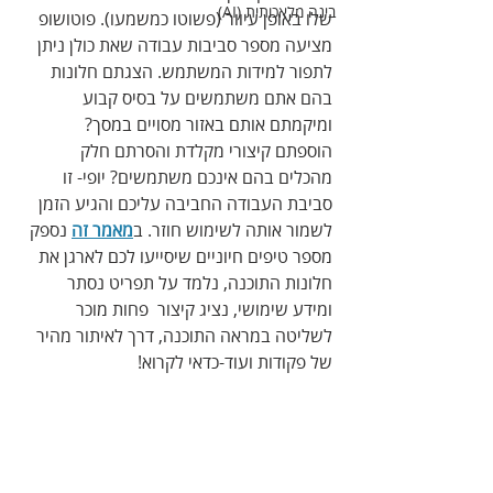
בינה מלאכותית (AI)
שלו באופן עיוור (פשוטו כמשמעו). פוטושופ 
מציעה מספר סביבות עבודה שאת כולן ניתן 
לתפור למידות המשתמש. הצגתם חלונות 
בהם אתם משתמשים על בסיס קבוע 
ומיקמתם אותם באזור מסויים במסך? 
הוספתם קיצורי מקלדת והסרתם חלק 
מהכלים בהם אינכם משתמשים? יופי- זו 
סביבת העבודה החביבה עליכם והגיע הזמן 
לשמור אותה לשימוש חוזר. ב
מאמר זה
 נספק 
מספר טיפים חיוניים שיסייעו לכם לארגן את 
חלונות התוכנה, נלמד על תפריט נסתר 
ומידע שימושי, נציג קיצור  פחות מוכר 
לשליטה במראה התוכנה, דרך לאיתור מהיר 
של פקודות ועוד-כדאי לקרוא!