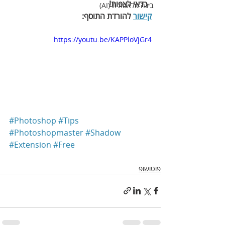
- ‬
כדאי‭ ‬לצפות‭!‬
בינה מלאכותית (AI)
קישור
 להורדת התוסף:
https://youtu.be/KAPPloVjGr4
#Photoshop
#Tips
#Photoshopmaster
#Shadow
#Extension
#Free
פוטושופ