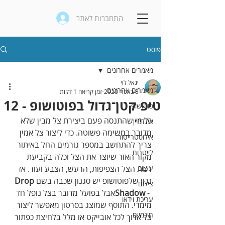
התחברות לאתר
פוסט
מאמרים אחרונים
יגאל לוי
מאמרים אחרונים
8 באפר׳ 2020
זמן קריאה 1 דקות
טיפ קטן־גדול בפוטושופ - 12
פוטושופ
‬כל‭ ‬מי‭ ‬שהתנסה‭ ‬פעם‭ ‬ביצירת‭ ‬צל‭ ‬מבין‭ ‬שלא‭ 
אינדיזיין
‬מדובר‭ ‬במשימה‭ ‬פשוטה‭.‬ כדי‭ ‬ליצור‭ ‬צל‭ ‬אמין‭ 
אילוסטרייטור
‬צריך‭ ‬להתחשב‭ ‬במספר‭ ‬גורמים‭ ‬החל‭ ‬באיתור‭ 
לייטרום
‬מקור‭ ‬האור‭ ‬שיוצר‭ ‬את‭ ‬הצל ‬וכלה‭ ‬בקביעת‭ 
עיצוב
‬רכות‭ ‬הצל‭ ‬הצפיפות‭ ,‬הרעש‭,‬ הצבע‭ ‬ועוד‭.‬ אז‭ 
‬נכון‭ ‬שלפוטושופ‭ ‬יש‭ ‬סגנון‭ ‬שכבה‭ ‬בשם‭
 ‬Drop 
צילום
Shadow
‭ - ‬אבל‭ ‬בפועל‭ ‬מדובר‭ ‬בצל‭ ‬נופל‭ ‬חד‭ 
עריכת וידאו
‬מימדי‭.‬‭‬ התוסף‭ ‬שמוצג‭ ‬בסרטון‭ ‬מאפשר‭ ‬ליצור‭ 
חינמיים
‬צל‭ ‬ארוך‭ ‬לכל‭ ‬אובייקט‭ ‬או‭ ‬מלל‭ ‬בלחיצת‭ ‬כפתור‭ 