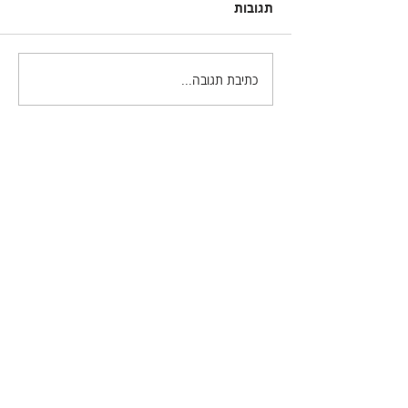
תגובות
כתיבת תגובה...
הכל אודות הפקודה
Rotate Object