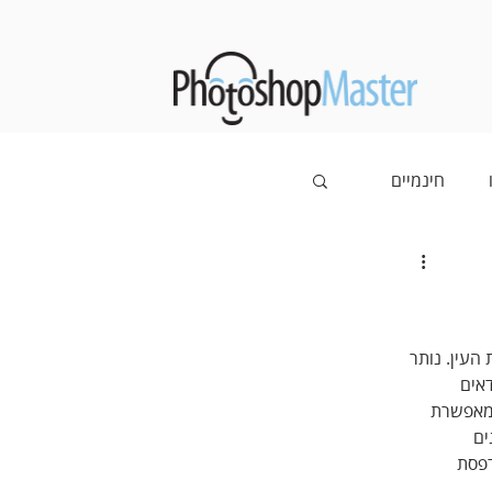
חינמיים
עין. נותר 
אים 
מאפשרת 
ם 
פסת 