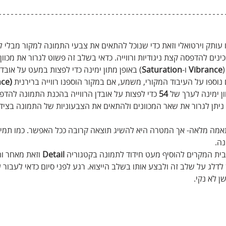
ותק וירטואלי וזאת כדי שנוכל להתאים את צבעי התמונה למקור מבלי להז
ים להדפסה קצת ניגודיות ורווייה. כדאי בשלב זה פשוט לגרור את מכוון 
(
Vibrance
 ו-
Saturation
) באופן מתון ימינה כדי לפצות במעט על אובדן 
 נוספו על העיבוד המקורי, משמע, אם במקור הוספנו רווייה ברירנית 
(Vibrance)
ן ימינה לערך של 
54
 כדי לפצות על אובדן הרווייה בהכנת התמונה להדפס
ניתן לגרור את שאר המכוונים ולהתאים את הצבעוניות של התמונה בצידו
אמה מלאה- אך המטרה היא להשיג תוצאה קרובה ככל האפשר. כמו תמי
נה.
בית המקרים להוסיף מעט חידוד לתמונה בקטגוריה 
Detail
 וזאת מאחר ו
דלג על שלב זה ולבצע אותו בשלב הייצוא. רגע לפני סיום כדאי לעבור 
ן לא נקי. 