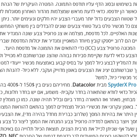
 בשימוש ובסוג הדף עליו תודפס התמונה. המטרה העיקרית של הגהת 
כאשר הן יודפסו. כדאי לדעת מראש שמצלמות מהדור האחרון מסוגלות לק
 שטווח הצבעים גדול יותר מעברי הצבע יהיו חלקים ונעימים יותר. ניתן
צם כל מכשיר פלט בעל טווחי צבעים שונים להבדלים בין משחקי המחשב
ת האלפיים. לכל מדפסת, מצלמה או צג פרופיל צבע שונה המגדיר את יכ
ם הם לרוב ייספקו קובץ מיוחד המאפיין ומגדיר את יכולות המדפסת שברש
כדי להתאים את התמונה אל מדפסת היעד.
צבע כדאי לדעת שקיימת סבירות גבוהה שהצג שברשותכם לא מכוייל ולפי
ת להמליץ לבצע כיול למסך על בסיס קבוע באמצעות מכשיר ייעודי למטרה 
ברשותכם יציג את הצבעים באופן מדוייק ועקבי. ללא כיול- להגהת הצב
 מכשירי כיול, למשל
SpyderX Pro
 מבית 
Datacolor
. מחיריהם נעים ב
יול כדאי לוודא שהתאורה בחדר עקבית- משמע, אם יש בחדר חלונות, כד
מבחוץ, מאחר ואז התאורה בחדר ביום ובליל תהיה שונה. כמו כן מומלץ ל
 באופן עקרוני את מכשירי הכיול מצמידים למסך בהתאם להוראות המצור
 היתר את בהירות המסך (שלרוב כברירת מחדל בהירה מדי), את הצבעי
סך ויוצר בהתאם למדידה פרופיל צבע המנחה את המסך ליצור כל צבע בא
שעל אף שניתן לכייל את מרבית הצגים, תוצאת הכיול תלוייה גם באיכות 
מלץ להשקיע בצגים המיועדים לכך כדוגמת דגמים של החברות 
NEC
 ,
IZO