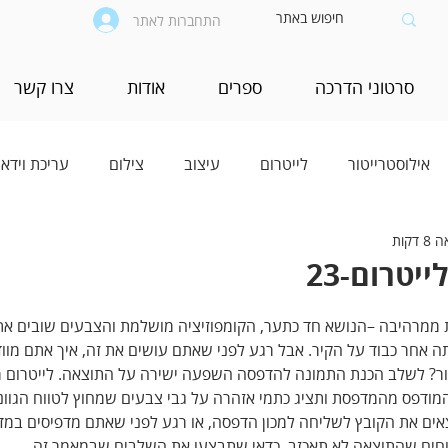
התחברות לאתר
סרטוני הדרכה
ספרים
אודות
צרו קשר
אילוסטרייטור
לייטרום
עיצוב
צילום
עריכת וידאו
דקות
יטרום-23
ממרהיבה –הנושא חד כתער, הקומפוזיציה מושלמת והצבעים שובים את ה
ה אחר כבוד על הקיר. אבל רגע לפני שאתם עושים את זה, איך אתם מווד
ר? לשלב הכנת התמונה להדפסה השפעה ישירה על התוצאה. לייטרום 
מודפס מהמדפסת ותציג כתמי אזהרה על גבי צבעים שמחוץ לטווח הגווני
אים את הקובץ לשליחה למכון הדפסה, או רגע לפני שאתם מדפיסים במד
וחים שהתוצאה לא תאכזב, כדאי שתבצעו את השלבים שבמאמר זה.  