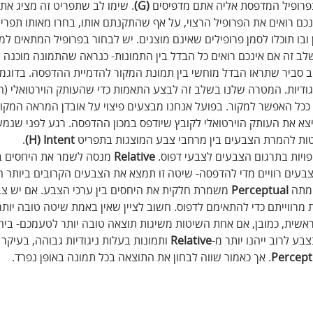
פרופיל המדפסת אליה אתם מדפיסים 
(G)
. שימו לב שתפריט זה מציג את 
נכם רואים את הפרופיל הרצוי, על אף שהתקנתם אותו, בחרו מאותו תפרי
חלון ובו תוכלו לסמן פרופילים שאינם מוצגים. יש לבחור בפרופיל המתאים ל
שלב זה אם אינכם רואים כל הבדל בין התמונות- כנראה שהתמונה מוכנה
וב סביר שתראו הבדל מוחשי בין תמונת המקור להדמיית ההדפסה. בדוגמ
וניגודיות. המטרה שלנו בשלב זה לבצע התאמות כדי שהעותק הוירטואלי (ה
 ככל האפשר למקור. בפועל אנחנו מבצעים פיצוי על אובדן המראה המקור
יצא את העותק הוירטואלי לקובץ שיודפס במכון ההדפסה. רגע לפני שנמ
טות להמרת הצבעים בין מרחבי צבע המוצגות בתפריט 
H) Intent)
. 
ויות בתרגום הצבעים לצבעי דפוס. 
Relative
 מנסה לשמר את היחסים בי
בעים רוויים מדי להדפסה- שיטה זו תמצא את הצבעים הקרובים ביותר ה
מתה 
Perceptual
 משמרת חלקית את היחסים בין ערכי הצבע. אם יש צבע
מרווייתם כדי להתאימם לדפוס. חשוב לציין שאין באמת שיטה טובה יותר 
אשית, כמובן, אם אחת השיטות משיגות תוצאה טובה יותר לטעמכם- ביחר
בע לרוב ייהנו יותר מ-
Relative
 ותמונות בעלות ניגודיות גבוהה, בעיקר 
Percept
. אך כאמור שווה לבחון את התוצאה בכל תמונה באופן נפרד.