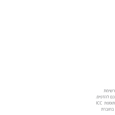
רשימת 
כם להדפיס. 
ת ICC 
 בחוברת 