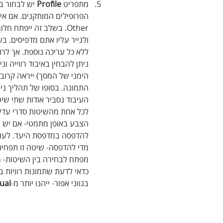
מתפריט 
Profile
 יש לבחור ב
הפרופילים המותקנים. אם אי
Other. בשלב זה ייפתח 
ולנייר עליו אתם מדפיסים. ב
ללא כל עריכה נוספת. אך לר
ניתן להבחין באיבוד רווייה 
הימני של המסך) ייראה קרוב
התמונה. בסופו של תהליך ני
העיבוד נסביר אודות שתי שי
לכל אחת מהשיטות סדרי עדיפ
הצבע באופן מתמטי- אם יש צ
להדפסה במדפסת היעד. לעו
מדי להדפסה- שיטה זו תפחית 
מפתח לבחירה בין השיטות- ר
כדאי לדעת שתמונות רוויות בצ
בגווני אפור- ייהנו יותר מ-
ual