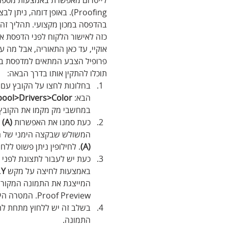
Proofing). באופן דומה, 
כזה לאישור הלקוח לפני הדפסת אל
אוקיי, עד כאן התאוריה, אבל מה ע
פרופיל הצבע המתאים למדפסת בה 
תוכלו להתקין אותו בדרך הבאה:
הבא: 
ool>Drivers>Color
במחשבי מק מקמו את הקובץ 
כעת סמנו את האפשרות 
(Soft Proofing (A
המשולש שבקצה הימני של ה
(A)
. לחילופין ניתן פשוט ללח
כעת יש לעבור לתצוגת לפני 
באמצעות לחיצה על מקש 
Y
המייצגת את התמונה המקורי
Proof Preview. המטרה היא לדמות את ההדפסה על נייר לבן. 
בשלב זה יש ללחוץ מתחת לחל
התמונה.