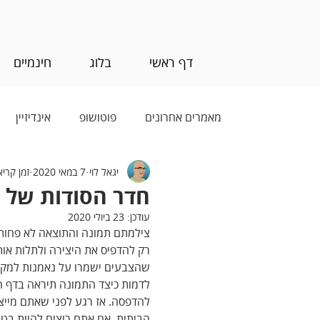
דף ראשי
בלוג
חינמיים
מאמרים אחרונים
פוטושופ
אינדיזיין
יגאל לוי
7 במאי 2020
זמן קריאה 8 
בינה מלאכותית (AI)
חדר הסודות של לי
עודכן:
23 ביולי 2020
צילמתם תמונה והתוצאה לא פחות 
רק להדפיס את היצירה ולתלות אות
שהצבעים ישמרו על נאמנות למקו
לדמות כיצד התמונה תיראה בדף ה
להדפסה. אז רגע לפני שאתם מייצ
הביתית, אם אתם רוצים להיות בט