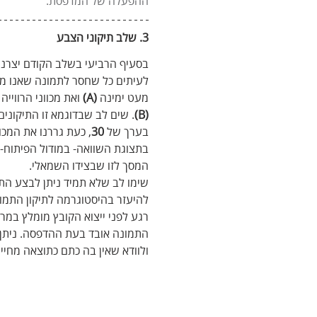
ההפעלה של המדפסת.
3. שלב תיקוני הצבע
בסעיף הרביעי בשלב הקודם יצרנו ע
לעיתים כל שחסר לתמונה שאנו מכינ
מעט ימינה 
(A)
 ואת מכווני הרווייה 
(B)
. שים לב שבדוגמא זו התיקונים
בערך של 
30
, כעת גררנו את המכוו
בתצוגת השוואה- במודול הפיתוח- 
המסך לזו שבצידו השמאלי. 
שימו לב שלא תמיד ניתן לבצע הת
להיעזר בהיסטוגרמה לתיקון התמו
רגע לפני ייצוא הקובץ מומלץ במר
התמונה אובד בעת ההדפסה. ניתן ל
ולוודא שאין בה כתם כתוצאה מחייש