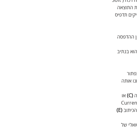
את התוצאה 
 בתי עסק מפיקים תדפיס 
ן ההדפסה 
דע כללי מיקום הקובץ הוא בנתיב 
תור 
ו אותה 
 
(C)
 או 
. בפינה הימנית העליונה של התמונה השמאלית תוצג תווית עם המילה Current 
כיתוב 
(E)
ואלי של 