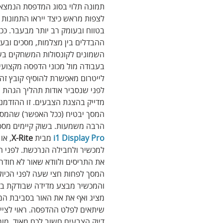
תמונה תלוי בסוג המדפסת הנמצאת
לצפות מראש כיצד ייראו התמונות 
בטווח ובעומק רב יותר מבעבר. ככל
ההבדלים בין מצלמות, מסכים ובע
השמונים לקונסולות המשחקים בשנו
בעבודה מול מכוני הדפסה מקצועיי
לייטרום מאפשרת להוסיף קובץ זה המכונה פרופיל צבע (ICC) 
לפני שנסביר אודות תהליך הגהת ה
מדייק בהצגת הצבעים. זו ההזדמנו
המסך יבטיח (ככל האפשר) שהמסך ש
הרבה משמעות. בשוק קיימים מספר
i1 Display Pro
 מבית 
X-Rite
, או 
למכשיר ולחבילה הנרכשת. לפני הכ
את התריסים ולוודא שאור לא חודר 
המסך לפחות חצי שעה לפני הכיול.
והמכשיר מבצע מדידה שבודקת בין
מציג ואף את את האור בסביבת המ
שיתאים לפלט ההדפסה. ראוי לציין 
דיוק הצבעים חשוב לכם מאוד, מו