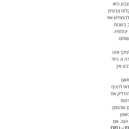
צבע היא 
לוט צבעים 
 להמחיש את 
 בשנות 
ולותיו. 
ותם. 
כך אינו 
זו. כיול 
ע אין 
ין 150$ ל-400$ בהתאם 
אי להגיף 
הדליק את 
פות 
ם שהמסך 
ופן 
הצג. אם 
E
 ו-
DELL
.