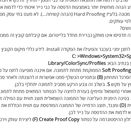
ניתן לבצע הגהה מוחשית יותר באמצעות הדפסה על גבי נייר איכותי כדי לדמות 
בהדפסה במכון מקצועי. תהליך זה מכונה בלע״ז Hard Proofing (הגהה קשיחה…). לא מעט
פי עותקים.
ושים? 
תדפיסו אינו מותקן כברירת מחדל בלייטרום. אם קיבלתם קובץ זה ממכו
בחלונות לחצו על הקובץ עם לחצן ימני בעכבר והפעילו את הפקודה Install. לי
C: >Windows>System32>Sp
בנתיב הבא: 
Library/ColorSync/Profiles 
 הממוקמת מתחת לתמונה. אם איננה מופיעה לחצו על כפ
סרגל התחתון 
(B)
 ובתפריט הנשלף סמנו אפשרות זו להצגתה ולאחר סמנ
וץ על מקש 
S
. בשלב זה צבע הרקע מסביב לתמונה יתחלף בלבן.
ואחרי (משמאל ומימין) בעזרת לחיצה על הכפתור המתאים מתחת לתמונה
ת 
(D)
 ומנגד, תוצג הדמייה של התמונה המודפסת עם תווית הכוללת את ה
ון ההיסטוגרמה על כפתור 
F) Create Proof Copy)
 ליצירת עותק וירט