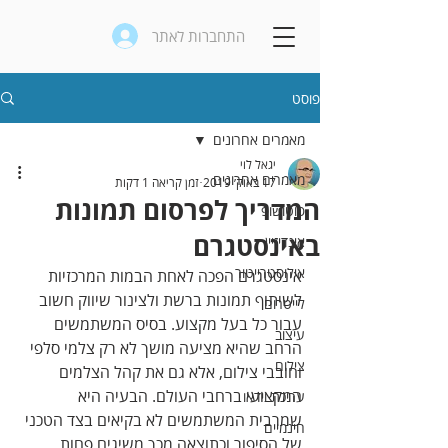
התחברות לאתר
פוסט
מאמרים אחרונים
יגאל לוי
מאמרים אחרונים
17 באוק׳ 2019
זמן קריאה 1 דקות
המדריך לפרסום תמונות
פוטושופ
באינסטגרם
אינדיזיין
אילוסטרייטור
אינסטגרם הפכה לאחת הבמות המרכזיות 
לשיתוף תמונות ברשת ולצינור שיווק חשוב 
לייטרום
עבור כל בעל מקצוע. בסיס המשתמשים 
עיצוב
הרחב שהיא מציעה מושך לא רק צלמי סלפי 
צילום
וחובבי צילום, אלא גם את קהל הצלמים 
המקצועי ברחבי העולם. הבעיה היא 
עריכת וידאו
שמרבית המשתמשים לא בקיאים בצד הטכני 
חינמיים
של הסיפור וכתוצאה מכך משיגים פחות 