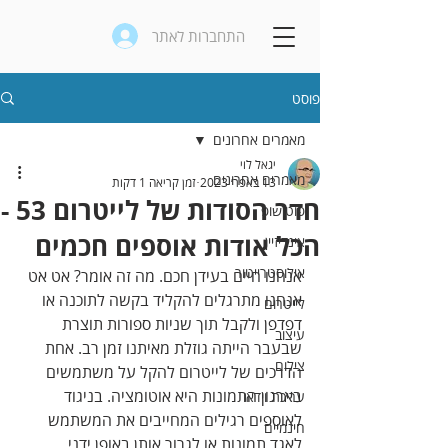
התחברות לאתר
פוסט
מאמרים אחרונים
יגאל לוי
מאמרים אחרונים
13 באפר׳ 2023
זמן קריאה 1 דקות
חדר הסודות של לייטרום 53 -
פוטושופ
הכל אודות אוספים חכמים
אינדיזיין
אילוסטרייטור
אנחנו חיים בעידן חכם. מה זה אומר? אט אט 
אנחנו מתרגלים להקליד בקשה לתוכנה או 
לייטרום
דפדפן ולקבל תוך שניות ספורות תוצרת 
עיצוב
שבעבר הייתה גוזלת מאיתנו זמן רב. אחת 
צילום
הדרכים של לייטרום להקל על משתמשים 
בארגון התמונות היא אוטומציה. בניגוד 
עריכת וידאו
לאוספים רגילים המחייבים את המשתמש 
חינמיים
לאגד תמונות או לגרור אותן באופן ידני, 