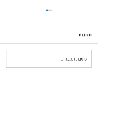
תגובות
כתיבת תגובה...
חדר הסודות של לייטרום
49 - הכל אודות
ההיסטוגרמה